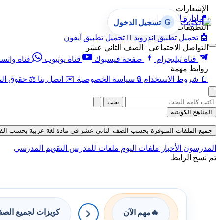
الإشعارات
🔔
إدارة الإشعارات
G
تسجيل الدخول
التطبيقات
🤖
تحميل تطبيق أندرويد

تحميل تطبيق آيفون
التواصل الاجتماعي | الصف الثاني عشر
قناة تيليجرام
صفحة فيسبوك
قناة يوتيوب
قناة واتس
روابط مهمة
📄
شروط الاستخدام
🔒
سياسة الخصوصية
✉️
اتصل بنا
⚖️
حقوق الم
بحث
المناهج الكويتية
جميع الملفات المتوفرة بحسب الصف الثاني عشر في مادة لغة عربية بحسب الفصل الثا
المدرسون
الأخبار
ملفات اليوم
ملفات للمدرس
التقويم المدرسي
تم نسخ الرابط
كويزات لجميع الص
🔥
مهم الآن