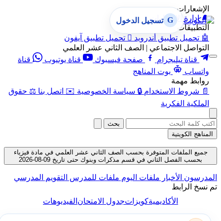
الإشعارات
🔔
إدارة الإشعارات
G
تسجيل الدخول
التطبيقات
🤖
تحميل تطبيق أندرويد

تحميل تطبيق آيفون
التواصل الاجتماعي | الصف الثاني عشر العلمي
قناة تيليجرام
صفحة فيسبوك
قناة يوتيوب
قناة
واتساب
بوت المناهج
روابط مهمة
📄
شروط الاستخدام
🔒
سياسة الخصوصية
✉️
اتصل بنا
⚖️
حقوق
الملكية الفكرية
بحث
المناهج الكويتية
جميع الملفات المتوفرة بحسب الصف الثاني عشر العلمي في مادة فيزياء
بحسب الفصل الثاني في قسم مذكرات وبنوك حتى تاريخ 09-08-2026
المدرسون
الأخبار
ملفات اليوم
ملفات للمدرس
التقويم المدرسي
تم نسخ الرابط
الأكاديمية
كويزات
جدول الامتحان
الفيديوهات