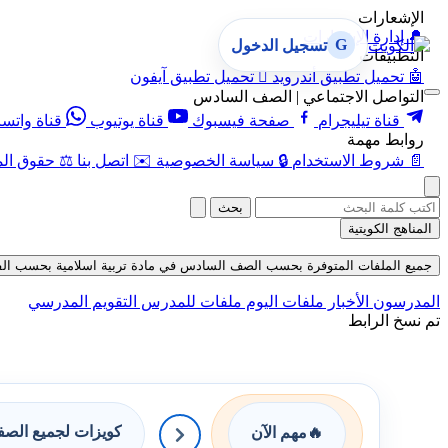
الإشعارات
🔔
إدارة الإشعارات
G
تسجيل الدخول
التطبيقات
🤖
تحميل تطبيق أندرويد

تحميل تطبيق آيفون
التواصل الاجتماعي | الصف السادس
قناة تيليجرام
صفحة فيسبوك
قناة يوتيوب
قناة واتس
روابط مهمة
📄
شروط الاستخدام
🔒
سياسة الخصوصية
✉️
اتصل بنا
⚖️
حقوق الم
بحث
المناهج الكويتية
جميع الملفات المتوفرة بحسب الصف السادس في مادة تربية اسلامية بحسب الفصل الث
المدرسون
الأخبار
ملفات اليوم
ملفات للمدرس
التقويم المدرسي
تم نسخ الرابط
كويزات لجميع الص
🔥
مهم الآن