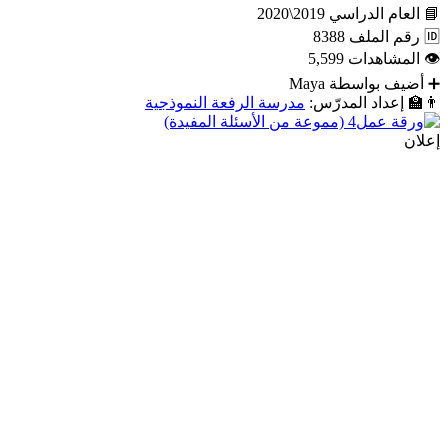
📘
العام الدراسي
2019\2020
🆔
رقم الملف
8388
👁
المشاهدات
5,599
➕
أضيف بواسطة
Maya
👨‍🏫
إعداد المدرّس:
مدرسة الرفعة النموذجية
إعلان