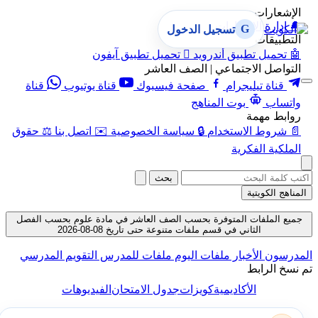
الإشعارات
🔔
إدارة الإشعارات
G
تسجيل الدخول
التطبيقات
🤖
تحميل تطبيق أندرويد

تحميل تطبيق آيفون
التواصل الاجتماعي | الصف العاشر
قناة تيليجرام
صفحة فيسبوك
قناة يوتيوب
قناة
واتساب
بوت المناهج
روابط مهمة
📄
شروط الاستخدام
🔒
سياسة الخصوصية
✉️
اتصل بنا
⚖️
حقوق
الملكية الفكرية
بحث
المناهج الكويتية
جميع الملفات المتوفرة بحسب الصف العاشر في مادة علوم بحسب الفصل
الثاني في قسم ملفات متنوعة حتى تاريخ 08-08-2026
المدرسون
الأخبار
ملفات اليوم
ملفات للمدرس
التقويم المدرسي
تم نسخ الرابط
الأكاديمية
كويزات
جدول الامتحان
الفيديوهات