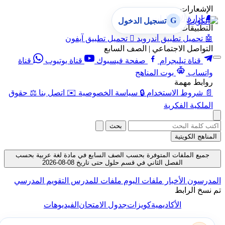
الإشعارات
🔔
إدارة الإشعارات
G
تسجيل الدخول
التطبيقات
🤖
تحميل تطبيق أندرويد

تحميل تطبيق آيفون
التواصل الاجتماعي | الصف السابع
قناة تيليجرام
صفحة فيسبوك
قناة يوتيوب
قناة
واتساب
بوت المناهج
روابط مهمة
📄
شروط الاستخدام
🔒
سياسة الخصوصية
✉️
اتصل بنا
⚖️
حقوق
الملكية الفكرية
بحث
المناهج الكويتية
جميع الملفات المتوفرة بحسب الصف السابع في مادة لغة عربية بحسب
الفصل الثاني في قسم حلول حتى تاريخ 08-08-2026
المدرسون
الأخبار
ملفات اليوم
ملفات للمدرس
التقويم المدرسي
تم نسخ الرابط
الأكاديمية
كويزات
جدول الامتحان
الفيديوهات