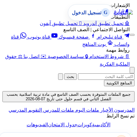
الإشعارات
🔔
إدارة الإشعارات
G
تسجيل الدخول
التطبيقات
🤖
تحميل تطبيق أندرويد

تحميل تطبيق آيفون
التواصل الاجتماعي | الصف التاسع
قناة تيليجرام
صفحة فيسبوك
قناة يوتيوب
قناة
واتساب
بوت المناهج
روابط مهمة
📄
شروط الاستخدام
🔒
سياسة الخصوصية
✉️
اتصل بنا
⚖️
حقوق
الملكية الفكرية
بحث
المناهج الكويتية
جميع الملفات المتوفرة بحسب الصف التاسع في مادة تربية اسلامية بحسب
الفصل الثاني في قسم حلول حتى تاريخ 07-08-2026
المدرسون
الأخبار
ملفات اليوم
ملفات للمدرس
التقويم المدرسي
تم نسخ الرابط
الأكاديمية
كويزات
جدول الامتحان
الفيديوهات