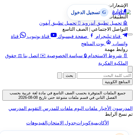
الإشعارات
🔔
إدارة الإشعارات
G
تسجيل الدخول
التطبيقات
🤖
تحميل تطبيق أندرويد

تحميل تطبيق آيفون
التواصل الاجتماعي | الصف التاسع
قناة تيليجرام
صفحة فيسبوك
قناة يوتيوب
قناة
واتساب
بوت المناهج
روابط مهمة
📄
شروط الاستخدام
🔒
سياسة الخصوصية
✉️
اتصل بنا
⚖️
حقوق
الملكية الفكرية
بحث
المناهج الكويتية
جميع الملفات المتوفرة بحسب الصف التاسع في مادة لغة عربية بحسب
الفصل الثاني في قسم ملفات متنوعة حتى تاريخ 08-08-2026
المدرسون
الأخبار
ملفات اليوم
ملفات للمدرس
التقويم المدرسي
تم نسخ الرابط
الأكاديمية
كويزات
جدول الامتحان
الفيديوهات