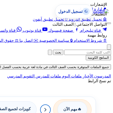
الإشعارات
🔔
إدارة الإشعارات
G
تسجيل الدخول
التطبيقات
🤖
تحميل تطبيق أندرويد

تحميل تطبيق آيفون
التواصل الاجتماعي | الصف الثالث
قناة تيليجرام
صفحة فيسبوك
قناة يوتيوب
قناة واتس
روابط مهمة
📄
شروط الاستخدام
🔒
سياسة الخصوصية
✉️
اتصل بنا
⚖️
حقوق الم
بحث
المناهج الكويتية
جميع الملفات المتوفرة بحسب الصف الثالث في مادة لغة عربية بحسب الفصل الثاني ف
المدرسون
الأخبار
ملفات اليوم
ملفات للمدرس
التقويم المدرسي
تم نسخ الرابط
كويزات لجميع الص
🔥
مهم الآن