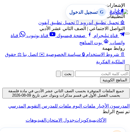
الإشعارات
🔔
إدارة الإشعارات
G
تسجيل الدخول
التطبيقات
🤖
تحميل تطبيق أندرويد

تحميل تطبيق آيفون
التواصل الاجتماعي | الصف الثاني عشر الأدبي
قناة تيليجرام
صفحة فيسبوك
قناة يوتيوب
قناة
واتساب
بوت المناهج
روابط مهمة
📄
شروط الاستخدام
🔒
سياسة الخصوصية
✉️
اتصل بنا
⚖️
حقوق
الملكية الفكرية
بحث
المناهج الكويتية
جميع الملفات المتوفرة بحسب الصف الثاني عشر الأدبي في مادة فلسفة
بحسب الفصل الأول في قسم مذكرات وبنوك حتى تاريخ 09-08-2026
المدرسون
الأخبار
ملفات اليوم
ملفات للمدرس
التقويم المدرسي
تم نسخ الرابط
الأكاديمية
كويزات
جدول الامتحان
الفيديوهات