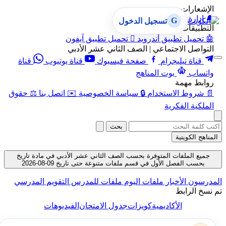
الإشعارات
🔔
إدارة الإشعارات
G
تسجيل الدخول
التطبيقات
🤖
تحميل تطبيق أندرويد

تحميل تطبيق آيفون
التواصل الاجتماعي | الصف الثاني عشر الأدبي
قناة تيليجرام
صفحة فيسبوك
قناة يوتيوب
قناة
واتساب
بوت المناهج
روابط مهمة
📄
شروط الاستخدام
🔒
سياسة الخصوصية
✉️
اتصل بنا
⚖️
حقوق
الملكية الفكرية
بحث
المناهج الكويتية
جميع الملفات المتوفرة بحسب الصف الثاني عشر الأدبي في مادة تاريخ
بحسب الفصل الأول في قسم ملفات متنوعة حتى تاريخ 09-08-2026
المدرسون
الأخبار
ملفات اليوم
ملفات للمدرس
التقويم المدرسي
تم نسخ الرابط
الأكاديمية
كويزات
جدول الامتحان
الفيديوهات