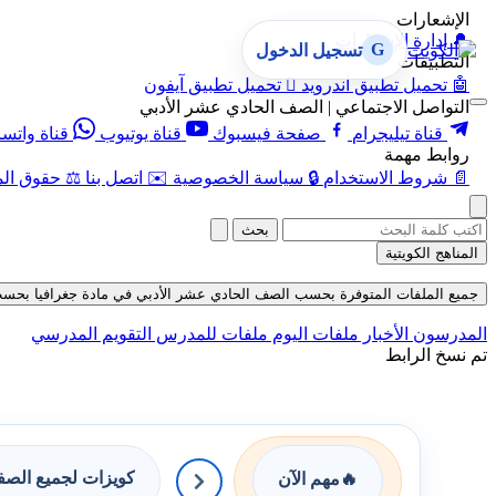
الإشعارات
🔔
إدارة الإشعارات
G
تسجيل الدخول
التطبيقات
🤖
تحميل تطبيق أندرويد

تحميل تطبيق آيفون
التواصل الاجتماعي | الصف الحادي عشر الأدبي
قناة تيليجرام
صفحة فيسبوك
قناة يوتيوب
قناة واتس
روابط مهمة
📄
شروط الاستخدام
🔒
سياسة الخصوصية
✉️
اتصل بنا
⚖️
حقوق الم
بحث
المناهج الكويتية
جميع الملفات المتوفرة بحسب الصف الحادي عشر الأدبي في مادة جغرافيا بحسب الفصل
المدرسون
الأخبار
ملفات اليوم
ملفات للمدرس
التقويم المدرسي
تم نسخ الرابط
كويزات لجميع الص
🔥
مهم الآن