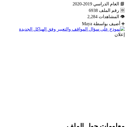
📘
العام الدراسي
2019-2020
🆔
رقم الملف
6938
👁
المشاهدات
2,284
➕
أضيف بواسطة
Maya
إعلان
معلومات حول الملف