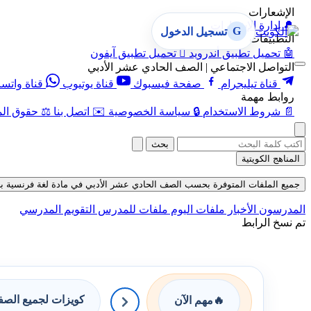
الإشعارات
🔔
إدارة الإشعارات
G
تسجيل الدخول
التطبيقات
🤖
تحميل تطبيق أندرويد

تحميل تطبيق آيفون
التواصل الاجتماعي | الصف الحادي عشر الأدبي
قناة تيليجرام
صفحة فيسبوك
قناة يوتيوب
قناة واتس
روابط مهمة
📄
شروط الاستخدام
🔒
سياسة الخصوصية
✉️
اتصل بنا
⚖️
حقوق الم
بحث
المناهج الكويتية
جميع الملفات المتوفرة بحسب الصف الحادي عشر الأدبي في مادة لغة فرنسية بحسب الف
المدرسون
الأخبار
ملفات اليوم
ملفات للمدرس
التقويم المدرسي
تم نسخ الرابط
كويزات لجميع الص
🔥
مهم الآن