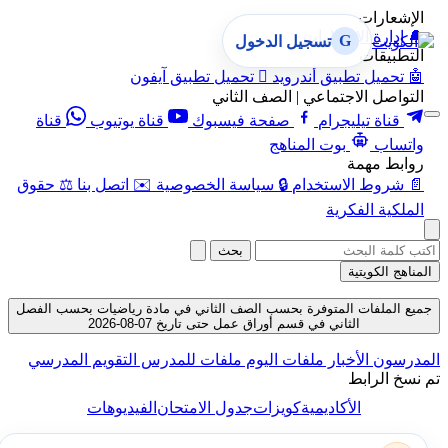
الإشعارات
🔔
إدارة الإشعارات
G
تسجيل الدخول
التطبيقات
🤖
تحميل تطبيق أندرويد

تحميل تطبيق آيفون
التواصل الاجتماعي | الصف الثاني
قناة تيليجرام
صفحة فيسبوك
قناة يوتيوب
قناة
واتساب
بوت المناهج
روابط مهمة
📄
شروط الاستخدام
🔒
سياسة الخصوصية
✉️
اتصل بنا
⚖️
حقوق
الملكية الفكرية
بحث
المناهج الكويتية
جميع الملفات المتوفرة بحسب الصف الثاني في مادة رياضيات بحسب الفصل
الثاني في قسم أوراق عمل حتى تاريخ 07-08-2026
المدرسون
الأخبار
ملفات اليوم
ملفات للمدرس
التقويم المدرسي
تم نسخ الرابط
الأكاديمية
كويزات
جدول الامتحان
الفيديوهات