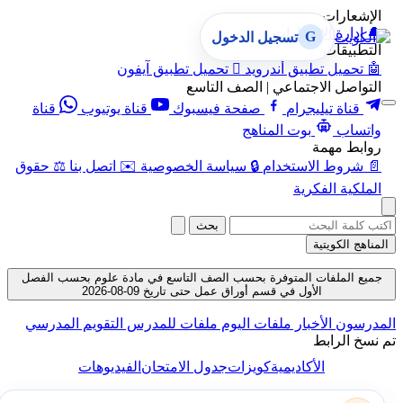
الإشعارات
🔔
إدارة الإشعارات
G
تسجيل الدخول
التطبيقات
🤖
تحميل تطبيق أندرويد

تحميل تطبيق آيفون
التواصل الاجتماعي | الصف التاسع
قناة تيليجرام
صفحة فيسبوك
قناة يوتيوب
قناة
واتساب
بوت المناهج
روابط مهمة
📄
شروط الاستخدام
🔒
سياسة الخصوصية
✉️
اتصل بنا
⚖️
حقوق
الملكية الفكرية
بحث
المناهج الكويتية
جميع الملفات المتوفرة بحسب الصف التاسع في مادة علوم بحسب الفصل
الأول في قسم أوراق عمل حتى تاريخ 09-08-2026
المدرسون
الأخبار
ملفات اليوم
ملفات للمدرس
التقويم المدرسي
تم نسخ الرابط
الأكاديمية
كويزات
جدول الامتحان
الفيديوهات