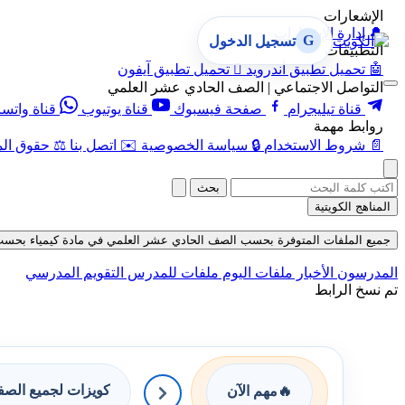
الإشعارات
🔔
إدارة الإشعارات
G
تسجيل الدخول
التطبيقات
🤖
تحميل تطبيق أندرويد

تحميل تطبيق آيفون
التواصل الاجتماعي | الصف الحادي عشر العلمي
قناة تيليجرام
صفحة فيسبوك
قناة يوتيوب
قناة واتس
روابط مهمة
📄
شروط الاستخدام
🔒
سياسة الخصوصية
✉️
اتصل بنا
⚖️
حقوق الم
بحث
المناهج الكويتية
جميع الملفات المتوفرة بحسب الصف الحادي عشر العلمي في مادة كيمياء بحسب الفصل
المدرسون
الأخبار
ملفات اليوم
ملفات للمدرس
التقويم المدرسي
تم نسخ الرابط
كويزات لجميع الص
🔥
مهم الآن