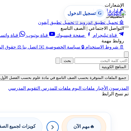
الإشعارات
🔔
إدارة الإشعارات
G
تسجيل الدخول
التطبيقات
🤖
تحميل تطبيق أندرويد

تحميل تطبيق آيفون
التواصل الاجتماعي | الصف التاسع
قناة تيليجرام
صفحة فيسبوك
قناة يوتيوب
قناة واتس
روابط مهمة
📄
شروط الاستخدام
🔒
سياسة الخصوصية
✉️
اتصل بنا
⚖️
حقوق الم
بحث
المناهج الكويتية
جميع الملفات المتوفرة بحسب الصف التاسع في مادة علوم بحسب الفصل الأول في قسم 
المدرسون
الأخبار
ملفات اليوم
ملفات للمدرس
التقويم المدرسي
تم نسخ الرابط
كويزات لجميع الص
🔥
مهم الآن