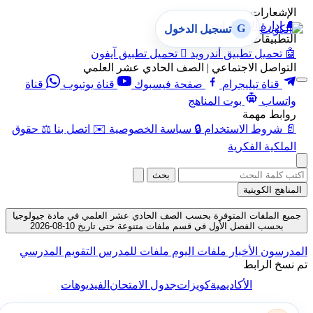
الإشعارات
🔔
إدارة الإشعارات
G
تسجيل الدخول
التطبيقات
🤖
تحميل تطبيق أندرويد

تحميل تطبيق آيفون
التواصل الاجتماعي | الصف الحادي عشر العلمي
قناة تيليجرام
صفحة فيسبوك
قناة يوتيوب
قناة
واتساب
بوت المناهج
روابط مهمة
📄
شروط الاستخدام
🔒
سياسة الخصوصية
✉️
اتصل بنا
⚖️
حقوق
الملكية الفكرية
بحث
المناهج الكويتية
جميع الملفات المتوفرة بحسب الصف الحادي عشر العلمي في مادة جيولوجيا
بحسب الفصل الأول في قسم ملفات متنوعة حتى تاريخ 10-08-2026
المدرسون
الأخبار
ملفات اليوم
ملفات للمدرس
التقويم المدرسي
تم نسخ الرابط
الأكاديمية
كويزات
جدول الامتحان
الفيديوهات