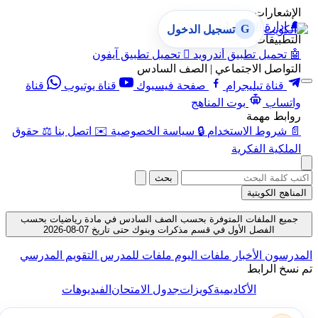
الإشعارات
🔔
إدارة الإشعارات
G
تسجيل الدخول
التطبيقات
🤖
تحميل تطبيق أندرويد

تحميل تطبيق آيفون
التواصل الاجتماعي | الصف السادس
قناة تيليجرام
صفحة فيسبوك
قناة يوتيوب
قناة
واتساب
بوت المناهج
روابط مهمة
📄
شروط الاستخدام
🔒
سياسة الخصوصية
✉️
اتصل بنا
⚖️
حقوق
الملكية الفكرية
بحث
المناهج الكويتية
جميع الملفات المتوفرة بحسب الصف السادس في مادة رياضيات بحسب
الفصل الأول في قسم مذكرات وبنوك حتى تاريخ 07-08-2026
المدرسون
الأخبار
ملفات اليوم
ملفات للمدرس
التقويم المدرسي
تم نسخ الرابط
الأكاديمية
كويزات
جدول الامتحان
الفيديوهات