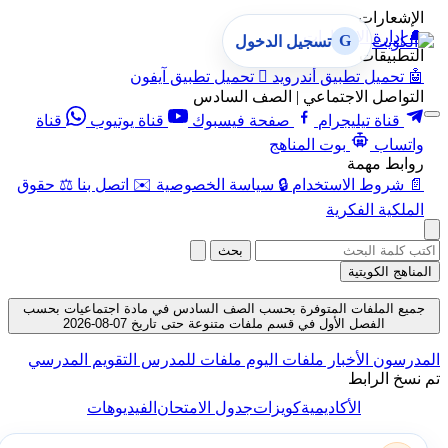
الإشعارات
🔔
إدارة الإشعارات
G
تسجيل الدخول
التطبيقات
🤖
تحميل تطبيق أندرويد

تحميل تطبيق آيفون
التواصل الاجتماعي | الصف السادس
قناة تيليجرام
صفحة فيسبوك
قناة يوتيوب
قناة
واتساب
بوت المناهج
روابط مهمة
📄
شروط الاستخدام
🔒
سياسة الخصوصية
✉️
اتصل بنا
⚖️
حقوق
الملكية الفكرية
بحث
المناهج الكويتية
جميع الملفات المتوفرة بحسب الصف السادس في مادة اجتماعيات بحسب
الفصل الأول في قسم ملفات متنوعة حتى تاريخ 07-08-2026
المدرسون
الأخبار
ملفات اليوم
ملفات للمدرس
التقويم المدرسي
تم نسخ الرابط
الأكاديمية
كويزات
جدول الامتحان
الفيديوهات