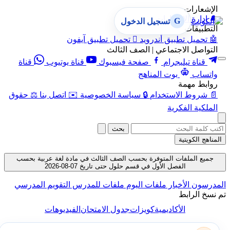
الإشعارات
🔔
إدارة الإشعارات
G
تسجيل الدخول
التطبيقات
🤖
تحميل تطبيق أندرويد

تحميل تطبيق آيفون
التواصل الاجتماعي | الصف الثالث
قناة تيليجرام
صفحة فيسبوك
قناة يوتيوب
قناة
واتساب
بوت المناهج
روابط مهمة
📄
شروط الاستخدام
🔒
سياسة الخصوصية
✉️
اتصل بنا
⚖️
حقوق
الملكية الفكرية
بحث
المناهج الكويتية
جميع الملفات المتوفرة بحسب الصف الثالث في مادة لغة عربية بحسب
الفصل الأول في قسم حلول حتى تاريخ 07-08-2026
المدرسون
الأخبار
ملفات اليوم
ملفات للمدرس
التقويم المدرسي
تم نسخ الرابط
الأكاديمية
كويزات
جدول الامتحان
الفيديوهات