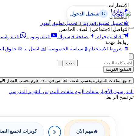
الإشعارات
🔔
إدارة الإشعارات
G
تسجيل الدخول
التطبيقات
🤖
تحميل تطبيق أندرويد

تحميل تطبيق آيفون
التواصل الاجتماعي | الصف الخامس
قناة تيليجرام
صفحة فيسبوك
قناة يوتيوب
قناة واتس
روابط مهمة
📄
شروط الاستخدام
🔒
سياسة الخصوصية
✉️
اتصل بنا
⚖️
حقوق الم
بحث
المناهج الكويتية
جميع الملفات المتوفرة بحسب الصف الخامس في مادة علوم بحسب الفصل الأول في قسم
المدرسون
الأخبار
ملفات اليوم
ملفات للمدرس
التقويم المدرسي
تم نسخ الرابط
كويزات لجميع الص
🔥
مهم الآن