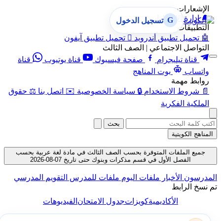
الإشعارات
🔔
إدارة الإشعارات
G
تسجيل الدخول
التطبيقات
🤖
تحميل تطبيق أندرويد

تحميل تطبيق آيفون
التواصل الاجتماعي | الصف الثالث
قناة تيليجرام
صفحة فيسبوك
قناة يوتيوب
قناة
واتساب
بوت المناهج
روابط مهمة
📄
شروط الاستخدام
🔒
سياسة الخصوصية
✉️
اتصل بنا
⚖️
حقوق
الملكية الفكرية
بحث
المناهج الكويتية
جميع الملفات المتوفرة بحسب الصف الثالث في مادة لغة عربية بحسب
الفصل الأول في قسم مذكرات وبنوك حتى تاريخ 07-08-2026
المدرسون
الأخبار
ملفات اليوم
ملفات للمدرس
التقويم المدرسي
تم نسخ الرابط
الأكاديمية
كويزات
جدول الامتحان
الفيديوهات