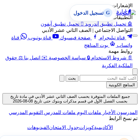
الإشعارات
🔔
إدارة الإشعارات
G
تسجيل الدخول
التطبيقات
🤖
تحميل تطبيق أندرويد

تحميل تطبيق آيفون
التواصل الاجتماعي | الصف الثاني عشر الأدبي
قناة تيليجرام
صفحة فيسبوك
قناة يوتيوب
قناة
واتساب
بوت المناهج
روابط مهمة
📄
شروط الاستخدام
🔒
سياسة الخصوصية
✉️
اتصل بنا
⚖️
حقوق
الملكية الفكرية
بحث
المناهج الكويتية
جميع الملفات المتوفرة بحسب الصف الثاني عشر الأدبي في مادة تاريخ
بحسب الفصل الأول في قسم مذكرات وبنوك حتى تاريخ 08-08-2026
المدرسون
الأخبار
ملفات اليوم
ملفات للمدرس
التقويم المدرسي
تم نسخ الرابط
الأكاديمية
كويزات
جدول الامتحان
الفيديوهات