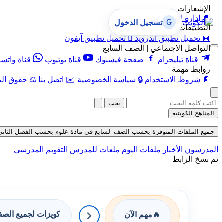
الإشعارات
🔔
إدارة الإشعارات
G
تسجيل الدخول
التطبيقات
🤖
تحميل تطبيق أندرويد

تحميل تطبيق آيفون
التواصل الاجتماعي | الصف السابع
قناة تيليجرام
صفحة فيسبوك
قناة يوتيوب
قناة واتس
روابط مهمة
📄
شروط الاستخدام
🔒
سياسة الخصوصية
✉️
اتصل بنا
⚖️
حقوق الم
بحث
المناهج الكويتية
جميع الملفات المتوفرة بحسب الصف السابع في مادة علوم بحسب الفصل الثاني في قسم
المدرسون
الأخبار
ملفات اليوم
ملفات للمدرس
التقويم المدرسي
تم نسخ الرابط
كويزات لجميع الص
🔥
مهم الآن