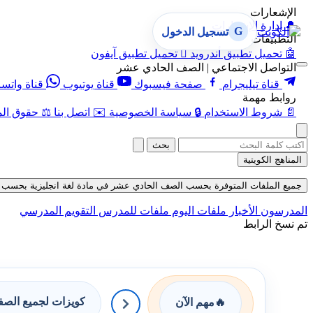
الإشعارات
🔔
إدارة الإشعارات
G
تسجيل الدخول
التطبيقات
🤖
تحميل تطبيق أندرويد

تحميل تطبيق آيفون
التواصل الاجتماعي | الصف الحادي عشر
قناة تيليجرام
صفحة فيسبوك
قناة يوتيوب
قناة واتس
روابط مهمة
📄
شروط الاستخدام
🔒
سياسة الخصوصية
✉️
اتصل بنا
⚖️
حقوق الم
بحث
المناهج الكويتية
جميع الملفات المتوفرة بحسب الصف الحادي عشر في مادة لغة انجليزية بحسب الفصل ا
المدرسون
الأخبار
ملفات اليوم
ملفات للمدرس
التقويم المدرسي
تم نسخ الرابط
كويزات لجميع الص
🔥
مهم الآن