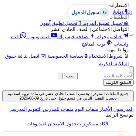
الإشعارات
🔔
إدارة الإشعارات
G
تسجيل الدخول
التطبيقات
🤖
تحميل تطبيق أندرويد

تحميل تطبيق آيفون
التواصل الاجتماعي | الصف الحادي عشر
قناة تيليجرام
صفحة فيسبوك
قناة يوتيوب
قناة
واتساب
بوت المناهج
روابط مهمة
📄
شروط الاستخدام
🔒
سياسة الخصوصية
✉️
اتصل بنا
⚖️
حقوق
الملكية الفكرية
بحث
المناهج الكويتية
جميع الملفات المتوفرة بحسب الصف الحادي عشر في مادة تربية اسلامية
بحسب الفصل الثاني في قسم حلول حتى تاريخ 09-08-2026
لمدرسون
الأخبار
ملفات اليوم
ملفات للمدرس
التقويم المدرسي
م نسخ الرابط
الأكاديمية
كويزات
جدول الامتحان
الفيديوهات