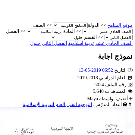
الصف
>>
الدولة
>>
موقع المناه
الفصل
>>
المادة
>>
القسم
>>
حلول
الفصل الثاني
تربية اسلامية
الصف الحادي عش
نموذج اجاب
06:52 2019-05-13
التاريخ

2018-2019
العام الدراسي

5024
رقم الملف

5,640
المشاهدات

Maya
أضيف بواسطة
التوجيه الفني العام للتربية الإسلامية
إعداد المدرّس:
👨‍