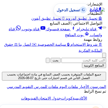
الإشعارات
🔔
إدارة الإشعارات
G
تسجيل الدخول
التطبيقات
🤖
تحميل تطبيق أندرويد

تحميل تطبيق آيفون
التواصل الاجتماعي | الصف السابع
قناة تيليجرام
صفحة فيسبوك
قناة يوتيوب
قناة
واتساب
بوت المناهج
روابط مهمة
📄
شروط الاستخدام
🔒
سياسة الخصوصية
✉️
اتصل بنا
⚖️
حقوق
الملكية الفكرية
بحث
المناهج الكويتية
جميع الملفات المتوفرة بحسب الصف السابع في مادة اجتماعيات بحسب
الفصل الثاني في قسم اختبارات حتى تاريخ 07-08-2026
المدرسون
الأخبار
ملفات اليوم
ملفات للمدرس
التقويم المدرسي
تم نسخ الرابط
الأكاديمية
كويزات
جدول الامتحان
الفيديوهات