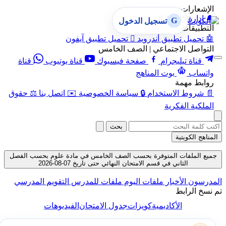
الإشعارات
🔔
إدارة الإشعارات
G
تسجيل الدخول
التطبيقات
🤖
تحميل تطبيق أندرويد

تحميل تطبيق آيفون
التواصل الاجتماعي | الصف الخامس
قناة تيليجرام
صفحة فيسبوك
قناة يوتيوب
قناة
واتساب
بوت المناهج
روابط مهمة
📄
شروط الاستخدام
🔒
سياسة الخصوصية
✉️
اتصل بنا
⚖️
حقوق
الملكية الفكرية
بحث
المناهج الكويتية
جميع الملفات المتوفرة بحسب الصف الخامس في مادة علوم بحسب الفصل
الثاني في قسم الامتحان النهائي حتى تاريخ 07-08-2026
المدرسون
الأخبار
ملفات اليوم
ملفات للمدرس
التقويم المدرسي
تم نسخ الرابط
الأكاديمية
كويزات
جدول الامتحان
الفيديوهات