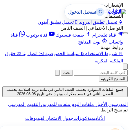
الإشعارات
🔔
إدارة الإشعارات
G
تسجيل الدخول
التطبيقات
🤖
تحميل تطبيق أندرويد

تحميل تطبيق آيفون
التواصل الاجتماعي | الصف الثامن
قناة تيليجرام
صفحة فيسبوك
قناة يوتيوب
قناة
واتساب
بوت المناهج
روابط مهمة
📄
شروط الاستخدام
🔒
سياسة الخصوصية
✉️
اتصل بنا
⚖️
حقوق
الملكية الفكرية
بحث
المناهج الكويتية
جميع الملفات المتوفرة بحسب الصف الثامن في مادة تربية اسلامية بحسب
الفصل الثاني في قسم مذكرات وبنوك حتى تاريخ 08-08-2026
المدرسون
الأخبار
ملفات اليوم
ملفات للمدرس
التقويم المدرسي
تم نسخ الرابط
الأكاديمية
كويزات
جدول الامتحان
الفيديوهات