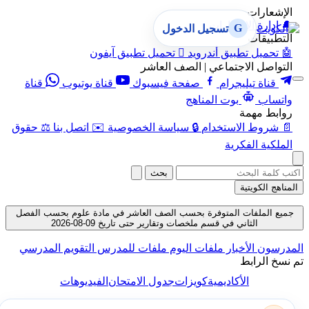
الإشعارات
🔔
إدارة الإشعارات
G
تسجيل الدخول
التطبيقات
🤖
تحميل تطبيق أندرويد

تحميل تطبيق آيفون
التواصل الاجتماعي | الصف العاشر
قناة تيليجرام
صفحة فيسبوك
قناة يوتيوب
قناة
واتساب
بوت المناهج
روابط مهمة
📄
شروط الاستخدام
🔒
سياسة الخصوصية
✉️
اتصل بنا
⚖️
حقوق
الملكية الفكرية
بحث
المناهج الكويتية
جميع الملفات المتوفرة بحسب الصف العاشر في مادة علوم بحسب الفصل
الثاني في قسم ملخصات وتقارير حتى تاريخ 09-08-2026
المدرسون
الأخبار
ملفات اليوم
ملفات للمدرس
التقويم المدرسي
تم نسخ الرابط
الأكاديمية
كويزات
جدول الامتحان
الفيديوهات