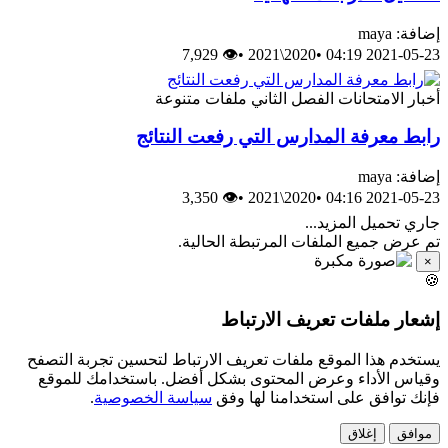
may
👁 7,929
•
2020\2021
•
2021-05-
الامتحانات
الفصل الثاني
ملفات متنوعة
معرفة المدارس التي رفعت النتائج
may
👁 3,350
•
2020\2021
•
2021-05-
حميل المزيد...
ض جميع الملفات المرتبطة الحالية.
 ملفات تعريف الارتباط
م هذا الموقع ملفات تعريف الارتباط لتحسين تجربة التصفح
 الأداء وعرض المحتوى بشكل أفضل. باستخدامك للموقع
توافق على استخدامنا لها وفق
سياسة الخصوصية
.
ق
إغلاق