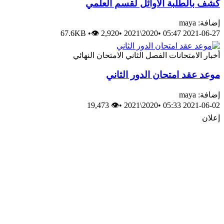
بالطلبة الأوائل لقسم العلمي
may
67.6KB
•
👁 2,920
•
2020\2021
•
2021-06-
الامتحانات
الفصل الثاني
الامتحان النهائي
عقد امتحان الدور الثاني
may
👁 19,473
•
2020\2021
•
2021-06-