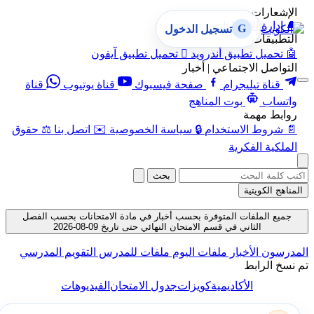
شعارات
إدارة الإشعارات
G
تسجيل الدخول
طبيقات
تحميل تطبيق أندرويد

تحميل تطبيق آيفون
واصل الاجتماعي | أخبار
قناة تيليجرام
صفحة فيسبوك
قناة يوتيوب
قناة
ساب
بوت المناهج
بط مهمة
شروط الاستخدام
🔒
سياسة الخصوصية
✉️
اتصل بنا
⚖️
حقوق
لكية الفكرية
بحث
هج الكويتية
يع الملفات المتوفرة بحسب أخبار في مادة الامتحانات بحسب الفصل
الثاني في قسم الامتحان النهائي حتى تاريخ 09-08-2026
رسون
الأخبار
ملفات اليوم
ملفات للمدرس
التقويم المدرسي
خ الرابط
الأكاديمية
كويزات
جدول الامتحان
الفيديوهات