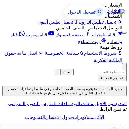
الإشعارات
🔔
إدارة الإشعارات
G
تسجيل الدخول
التطبيقات
🤖
تحميل تطبيق أندرويد

تحميل تطبيق آيفون
التواصل الاجتماعي | الصف الخامس
قناة تيليجرام
صفحة فيسبوك
قناة يوتيوب
قناة
واتساب
بوت المناهج
روابط مهمة
📄
شروط الاستخدام
🔒
سياسة الخصوصية
✉️
اتصل بنا
⚖️
حقوق
الملكية الفكرية
بحث
المناهج الكويتية
جميع الملفات المتوفرة بحسب الصف الخامس في مادة اجتماعيات بحسب
الفصل الثاني في قسم حلول حتى تاريخ 07-08-2026
لمدرسون
الأخبار
ملفات اليوم
ملفات للمدرس
التقويم المدرسي
م نسخ الرابط
الأكاديمية
كويزات
جدول الامتحان
الفيديوهات