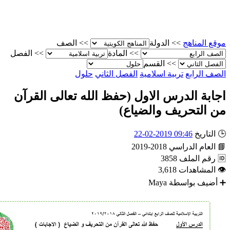
مناهج
>>
الدولة
>>
الصف
>>
المادة
>>
الفصل
>>
القسم
رابع
تربية اسلامية
الفصل الثاني
حلول
 الدرس الاول (حفظ الله تعالى القرآن
تحريف والضياع)
يخ
09:46 2019-02-22
م الدراسي
2018-2019
الملف
3858
اهدات
3,618
 بواسطة
Maya