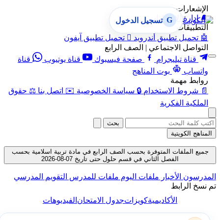
ارات
ارة الإشعارات
G
تسجيل الدخول
يقات
ميل تطبيق أندرويد

تحميل تطبيق آيفون
صل الاجتماعي | الصف الرابع
ناة تيليجرام
صفحة فيسبوك
قناة يوتيوب
قناة
اب
بوت المناهج
ط مهمة
وط الاستخدام
🔒
سياسة الخصوصية
✉️
اتصل بنا
⚖️
حقوق
ية الفكرية
بحث
الكويتية
الملفات المتوفرة بحسب الصف الرابع في مادة تربية اسلامية بحسب
الفصل الثاني في قسم حلول حتى تاريخ 07-08-2026
ون
الأخبار
ملفات اليوم
ملفات للمدرس
التقويم المدرسي
الرابط
الأكاديمية
كويزات
جدول الامتحان
الفيديوهات