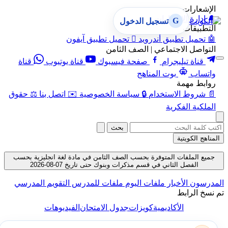
ارات
ارة الإشعارات
G
تسجيل الدخول
يقات
ميل تطبيق أندرويد

تحميل تطبيق آيفون
صل الاجتماعي | الصف الثامن
ناة تيليجرام
صفحة فيسبوك
قناة يوتيوب
قناة
اب
بوت المناهج
ط مهمة
وط الاستخدام
🔒
سياسة الخصوصية
✉️
اتصل بنا
⚖️
حقوق
ية الفكرية
بحث
الكويتية
الملفات المتوفرة بحسب الصف الثامن في مادة لغة انجليزية بحسب
الفصل الثاني في قسم مذكرات وبنوك حتى تاريخ 07-08-2026
ون
الأخبار
ملفات اليوم
ملفات للمدرس
التقويم المدرسي
الرابط
الأكاديمية
كويزات
جدول الامتحان
الفيديوهات