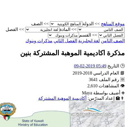
مناهج
>>
الدولة
>>
الصف
>>
المادة
>>
الفصل
>>
القسم
ثامن
لغة انجليزية
الفصل الثاني
مذكرات وبنوك
 اكاديمية الموهبة المشتركة بنين
يخ
05:49 2019-02-09
م الدراسي
2018-2019
الملف
3641
اهدات
2,610
 بواسطة
Maya
داد المدرّس:
أكاديمية الموهبة المشتركة