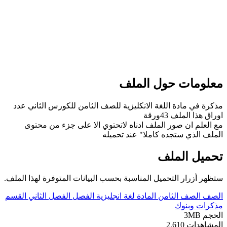
مات حول الملف
ي مادة اللغة الانكليزية للصف الثامن للكورس الثاني عدد
الملف 43ورقة
م ان صور الملف ادناه لاتحتوي الا على جزء من محتوى
لذي ستجده كاملا" عند تحميله
ل الملف
زرار التحميل المناسبة بحسب البيانات المتوفرة لهذا الملف.
لصف الثامن
المادة
لغة انجليزية
الفصل
الفصل الثاني
القسم
 وبنوك
3M
دات
2,610