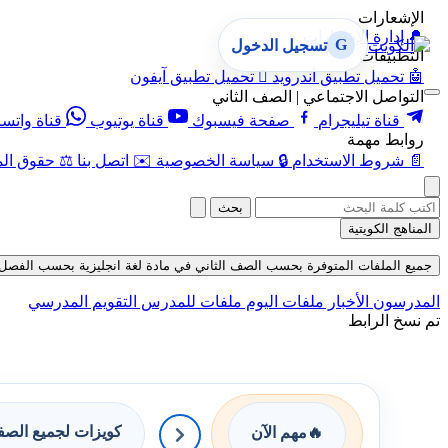
الإشعارات
🔔
إدارة الإشعارات
G
تسجيل الدخول
التطبيقات
🤖
تحميل تطبيق أندرويد

تحميل تطبيق آيفون
التواصل الاجتماعي | الصف الثاني
قناة تيليجرام
صفحة فيسبوك
قناة يوتيوب
قناة واتس
روابط مهمة
📄
شروط الاستخدام
🔒
سياسة الخصوصية
✉️
اتصل بنا
⚖️
حقوق الم
بحث
المناهج الكويتية
جميع الملفات المتوفرة بحسب الصف الثاني في مادة لغة انجليزية بحسب الفصل الثاني 
المدرسون
الأخبار
ملفات اليوم
ملفات للمدرس
التقويم المدرسي
تم نسخ الرابط
كويزات لجميع الص
🔥
مهم الآن