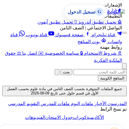
الإشعارات
🔔
إدارة الإشعارات
G
تسجيل الدخول
التطبيقات
🤖
تحميل تطبيق أندرويد

تحميل تطبيق آيفون
التواصل الاجتماعي | الصف الثامن
قناة تيليجرام
صفحة فيسبوك
قناة يوتيوب
قناة
واتساب
بوت المناهج
روابط مهمة
📄
شروط الاستخدام
🔒
سياسة الخصوصية
✉️
اتصل بنا
⚖️
حقوق
الملكية الفكرية
بحث
المناهج الكويتية
جميع الملفات المتوفرة بحسب الصف الثامن في مادة علوم بحسب الفصل
الأول في قسم حلول حتى تاريخ 09-08-2026
لمدرسون
الأخبار
ملفات اليوم
ملفات للمدرس
التقويم المدرسي
م نسخ الرابط
الأكاديمية
كويزات
جدول الامتحان
الفيديوهات