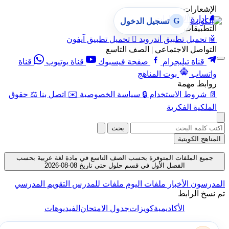
الإشعارات
🔔
إدارة الإشعارات
G
تسجيل الدخول
التطبيقات
🤖
تحميل تطبيق أندرويد

تحميل تطبيق آيفون
التواصل الاجتماعي | الصف التاسع
قناة تيليجرام
صفحة فيسبوك
قناة يوتيوب
قناة
واتساب
بوت المناهج
روابط مهمة
📄
شروط الاستخدام
🔒
سياسة الخصوصية
✉️
اتصل بنا
⚖️
حقوق
الملكية الفكرية
بحث
المناهج الكويتية
جميع الملفات المتوفرة بحسب الصف التاسع في مادة لغة عربية بحسب
الفصل الأول في قسم حلول حتى تاريخ 08-08-2026
لمدرسون
الأخبار
ملفات اليوم
ملفات للمدرس
التقويم المدرسي
م نسخ الرابط
الأكاديمية
كويزات
جدول الامتحان
الفيديوهات