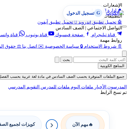
الإشعارات
🔔
إدارة الإشعارات
G
تسجيل الدخول
التطبيقات
🤖
تحميل تطبيق أندرويد

تحميل تطبيق آيفون
التواصل الاجتماعي | الصف السادس
قناة تيليجرام
صفحة فيسبوك
قناة يوتيوب
قناة واتس
روابط مهمة
📄
شروط الاستخدام
🔒
سياسة الخصوصية
✉️
اتصل بنا
⚖️
حقوق الم
بحث
المناهج الكويتية
جميع الملفات المتوفرة بحسب الصف السادس في مادة لغة عربية بحسب الفصل الأول ف
المدرسون
الأخبار
ملفات اليوم
ملفات للمدرس
التقويم المدرسي
تم نسخ الرابط
كويزات لجميع الص
🔥
مهم الآن