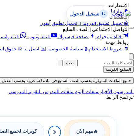
الإشعارات
🔔
إدارة الإشعارات
G
تسجيل الدخول
التطبيقات
🤖
تحميل تطبيق أندرويد

تحميل تطبيق آيفون
التواصل الاجتماعي | الصف السابع
قناة تيليجرام
صفحة فيسبوك
قناة يوتيوب
قناة واتس
روابط مهمة
📄
شروط الاستخدام
🔒
سياسة الخصوصية
✉️
اتصل بنا
⚖️
حقوق الم
بحث
المناهج الكويتية
جميع الملفات المتوفرة بحسب الصف السابع في مادة لغة عربية بحسب الفصل الثاني في
المدرسون
الأخبار
ملفات اليوم
ملفات للمدرس
التقويم المدرسي
تم نسخ الرابط
كويزات لجميع الص
🔥
مهم الآن