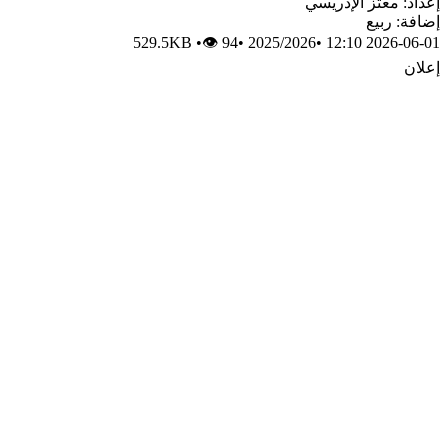
إعداد: معتز الإدريسي
إضافة: ربيع
529.5KB
•
👁 94
•
2025/2026
•
2026-06-01 12:10
إعلان