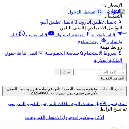
الإشعارات
🔔
إدارة الإشعارات
G
تسجيل الدخول
التطبيقات
🤖
تحميل تطبيق أندرويد

تحميل تطبيق آيفون
التواصل الاجتماعي | الصف الثامن
قناة تيليجرام
صفحة فيسبوك
قناة يوتيوب
قناة
واتساب
بوت المناهج
روابط مهمة
📄
شروط الاستخدام
🔒
سياسة الخصوصية
✉️
اتصل بنا
⚖️
حقوق
الملكية الفكرية
بحث
المناهج الكويتية
جميع الملفات المتوفرة بحسب الصف الثامن في مادة علوم بحسب الفصل
الأول في قسم حلول حتى تاريخ 06-08-2026
لمدرسون
الأخبار
ملفات اليوم
ملفات للمدرس
التقويم المدرسي
م نسخ الرابط
الأكاديمية
كويزات
جدول الامتحان
الفيديوهات