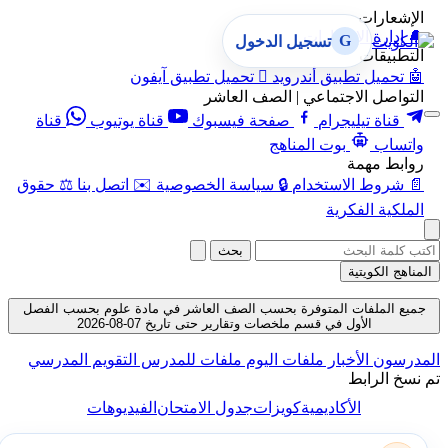
الإشعارات
🔔
إدارة الإشعارات
G
تسجيل الدخول
التطبيقات
🤖
تحميل تطبيق أندرويد

تحميل تطبيق آيفون
التواصل الاجتماعي | الصف العاشر
قناة تيليجرام
صفحة فيسبوك
قناة يوتيوب
قناة
واتساب
بوت المناهج
روابط مهمة
📄
شروط الاستخدام
🔒
سياسة الخصوصية
✉️
اتصل بنا
⚖️
حقوق
الملكية الفكرية
بحث
المناهج الكويتية
جميع الملفات المتوفرة بحسب الصف العاشر في مادة علوم بحسب الفصل
الأول في قسم ملخصات وتقارير حتى تاريخ 07-08-2026
المدرسون
الأخبار
ملفات اليوم
ملفات للمدرس
التقويم المدرسي
تم نسخ الرابط
الأكاديمية
كويزات
جدول الامتحان
الفيديوهات