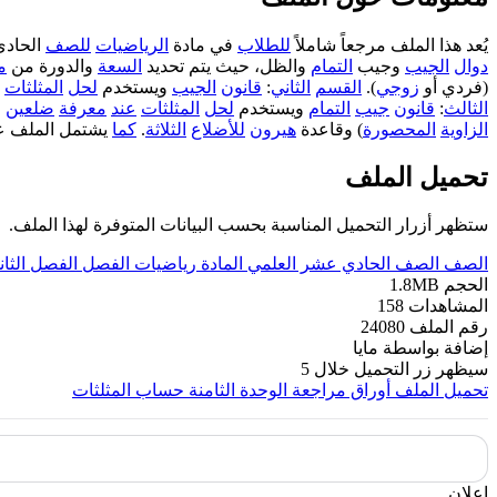
يُعد هذا الملف مرجعاً شاملاً
للطلاب
في مادة
الرياضيات
للصف
الحاد
دوال
الجيب
وجيب
التمام
والظل، حيث يتم تحديد
السعة
والدورة من
م
(فردي أو
زوجي
).
القسم
الثاني
:
قانون
الجيب
ويستخدم
لحل
المثلثات
الثالث
:
قانون
جيب
التمام
ويستخدم
لحل
المثلثات
عند
معرفة
ضلعين
و
الزاوية
المحصورة
) وقاعدة
هيرون
للأضلاع
الثلاثة
.
كما
يشتمل الملف ع
تحميل الملف
ستظهر أزرار التحميل المناسبة بحسب البيانات المتوفرة لهذا الملف.
الصف
الصف الحادي عشر العلمي
المادة
رياضيات
الفصل
الفصل الثان
الحجم
1.8MB
المشاهدات
158
رقم الملف
24080
إضافة بواسطة
مايا
سيظهر زر التحميل خلال
5
تحميل الملف
أوراق مراجعة الوحدة الثامنة حساب المثلثات
إعلان