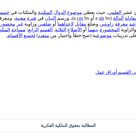
ي عشر
العلمي
، حيث يغطي
موضوع
الدوال
المثلثية
والمثلثات في
خمس
عادلة
الدالة
(a
bx أو a
sin
bx)، ورسم
cos
البيان
في
فترة
معينة
، ومعرف
عند
معرفة
زاويتين
وضلع
مقابل
لإحداهما
أو
ضلعين
وزاوية
غير
محصورة
الزاوية
المحصورة
بينهما
أو
الأضلاع
الثلاثة
.
القسم
الرابع
:
مساحة
المثل
لى تدريبات
موضوع
ية (صح/خطأ واختيار من
متعدد
)
لجميع
الأقسام
.
ي
القسم
أوراق عمل
المطالبة بحقوق الملكية الفكرية