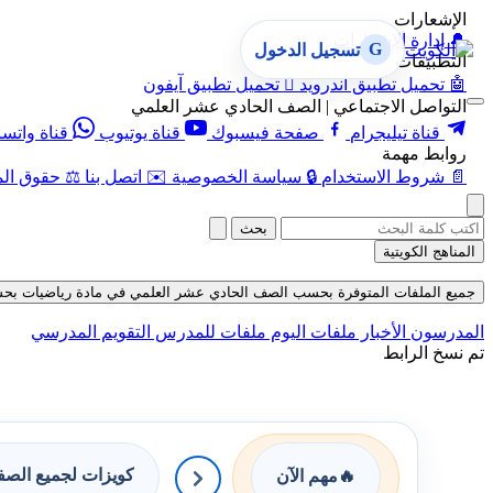
الإشعارات
🔔
إدارة الإشعارات
G
تسجيل الدخول
التطبيقات
🤖
تحميل تطبيق أندرويد

تحميل تطبيق آيفون
التواصل الاجتماعي | الصف الحادي عشر العلمي
قناة تيليجرام
صفحة فيسبوك
قناة يوتيوب
قناة واتس
روابط مهمة
📄
شروط الاستخدام
🔒
سياسة الخصوصية
✉️
اتصل بنا
⚖️
حقوق الم
بحث
المناهج الكويتية
جميع الملفات المتوفرة بحسب الصف الحادي عشر العلمي في مادة رياضيات بحسب الفص
المدرسون
الأخبار
ملفات اليوم
ملفات للمدرس
التقويم المدرسي
تم نسخ الرابط
كويزات لجميع الص
🔥
مهم الآن