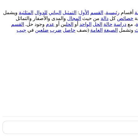
ة
أقسام
رئيسية
.
القسم
الأول
:
التمثيل
البياني
للدوال
المثلثية
ويشمل
ة
خصائص
كل
دالة
من حيث
المجال
والمدى والأصفار والتماثل
، مع
دراسة
حالة
الحل
الواحد
أو
الحل
ين أو
عدم
وجود حل.
القسم
ث
وتشمل
الصيغة
العامة
(نصف
حاصل
ضرب
ضلعين
في
جيب