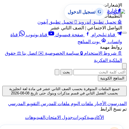
الإشعارات
🔔
إدارة الإشعارات
G
تسجيل الدخول
التطبيقات
🤖
تحميل تطبيق أندرويد

تحميل تطبيق آيفون
التواصل الاجتماعي | الصف الثاني عشر
قناة تيليجرام
صفحة فيسبوك
قناة يوتيوب
قناة
واتساب
بوت المناهج
روابط مهمة
📄
شروط الاستخدام
🔒
سياسة الخصوصية
✉️
اتصل بنا
⚖️
حقوق
الملكية الفكرية
بحث
المناهج الكويتية
جميع الملفات المتوفرة بحسب الصف الثاني عشر في مادة لغة انجليزية
بحسب الفصل الثاني في قسم مذكرات وبنوك حتى تاريخ 08-08-2026
المدرسون
الأخبار
ملفات اليوم
ملفات للمدرس
التقويم المدرسي
تم نسخ الرابط
الأكاديمية
كويزات
جدول الامتحان
الفيديوهات