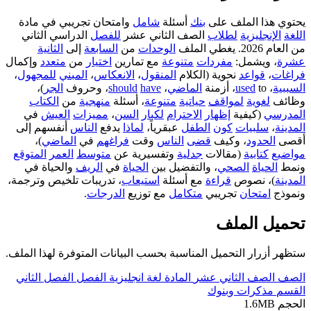
يحتوي هذا الملف على
بنك
أسئلة
شامل
وامتحان تجريبي في مادة
اللغة
الإنجليزية
لطلاب
الصف الثاني عشر
للفصل
الدراسي الثاني
من العام 2026. يغطي الملف
الوحدات
من
السابعة
إلى
الثانية
عشرة
، ويشمل:
مفردات
متنوعة
مع تمارين
اختيار
من
متعدد
وإكمال
فراغات
،
قواعد
نحوية (الكلام
المنقول
،
الانعكاس
،
المبني
للمجهول
،
السببية
،
to، أزمنة
used
الماضي
،
have
should
، وحروف
الجر
)،
وظائف
لغوية
لمواقف
حياتية
متنوعة
، أسئلة
منهجية
من
الكتاب
المدرسي
(كيفية
إظهار
الاحترام
لكبار
السن
،
مميزات
العيش
في
المدينة
،
سلبيات
كون
الطفل
عبقرياً،
لماذا
يدفع
الناس
أنفسهم إلى
أقصى
الحدود
، وكيف
قضى
الناس
وقت
فراغهم
في
الماضي
)،
مواضيع
كتابية
(مقالات
جدلية
وتفسيرية عن
متوسط
العمر
المتوقع
ونمط
الحياة
الصحي
، والتفضيل بين
الحياة
في
الريف
والحياة في
المدينة
)، نصوص
قراءة
مع أسئلة
استيعاب
، تدريبات تلخيص وترجمة،
ونموذج
امتحان
تجريبي
متكامل
مع توزيع
الدرجات
.
تحميل الملف
ستظهر أزرار التحميل المناسبة بحسب البيانات المتوفرة لهذا الملف.
الصف
الصف الثاني عشر
المادة
لغة انجليزية
الفصل
الفصل الثاني
القسم
مذكرات وبنوك
الحجم
1.6MB