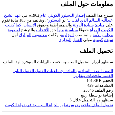
معلومات حول الملف
يشرح هذا الملف
إصدار
الدستور
الكويتي
عام
1962م في
عهد
الشيخ
عبدالله
السالم
الذي
لقب
بـ
"أبو
الدستور
"، ويتألف من 183 مادة تقوم
على
مبادئ
سيادة
الدولة
والديمقراطية وحقوق
الإنسان
،
كما
كفلت
الكويت
للمرأة
حقوقًا
سياسية
منها
حق
الانتخاب
والترشح
لعضوية
مجلس
الأمة
والمناصب
الوزارية
، وكانت
معصومة
المبارك
أول
سيدة
كويتية
تتولى
العمل
الوزاري
.
تحميل الملف
ستظهر أزرار التحميل المناسبة بحسب البيانات المتوفرة لهذا الملف.
الصف
الصف السادس
المادة
اجتماعيات
الفصل
الفصل الثاني
القسم
ملخصات وتقارير
الحجم
161.3KB
المشاهدات
429
رقم الملف
23846
إضافة بواسطة
ربيع
سيظهر زر التحميل خلال
5
تحميل الملف
ملخص درس تطور الحياة السياسية في دولة الكويت