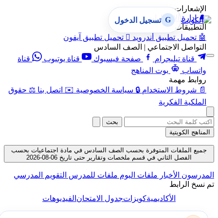
الإشعارات
🔔
إدارة الإشعارات
G
تسجيل الدخول
التطبيقات
🤖
تحميل تطبيق أندرويد

تحميل تطبيق آيفون
التواصل الاجتماعي | الصف السادس
قناة تيليجرام
صفحة فيسبوك
قناة يوتيوب
قناة
واتساب
بوت المناهج
روابط مهمة
📄
شروط الاستخدام
🔒
سياسة الخصوصية
✉️
اتصل بنا
⚖️
حقوق
الملكية الفكرية
بحث
المناهج الكويتية
جميع الملفات المتوفرة بحسب الصف السادس في مادة اجتماعيات بحسب
الفصل الثاني في قسم ملخصات وتقارير حتى تاريخ 06-08-2026
المدرسون
الأخبار
ملفات اليوم
ملفات للمدرس
التقويم المدرسي
تم نسخ الرابط
الأكاديمية
كويزات
جدول الامتحان
الفيديوهات