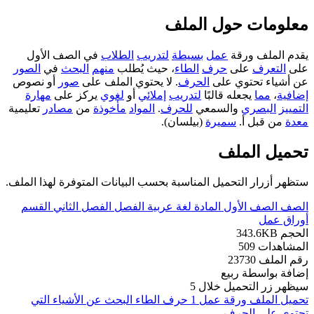
معلومات حول الملف
يقدم الملف ورقة
عمل
بسيطة
لتدريب
الطلاب
في الصف الأول
على
التعرف
على
حرف
الطاء
، حيث يُطلب
منهم
البحث
في
الصور
عن أشياء تحتوي على
الحرف
. لا يحتوي الملف على
صور
أو نصوص
إضافية
،
مما
يجعله قالبًا
لتدريب
إملائي
أو
لغوي
يركز على
مهارة
التمييز
البصري
والسمعي
للحرف
.
المواد
مأخوذة
من
مصادر
تعليمية
معدة
من قبل أ.
سميرة
(بيلسان).
تحميل الملف
ستظهر أزرار التحميل المناسبة بحسب البيانات المتوفرة لهذا الملف.
الصف
الصف الأول
المادة
لغة عربية
الفصل
الفصل الثاني
القسم
أوراق عمل
الحجم
343.6KB
المشاهدات
509
رقم الملف
23730
إضافة بواسطة
ربيع
سيظهر زر التحميل خلال
5
تحميل الملف
ورقة عمل 1 حرف الطاء البحث عن الأشياء التي
تحتوي على الحرف