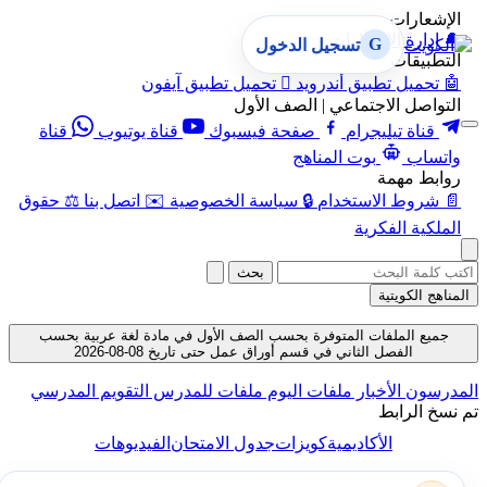
الإشعارات
🔔
إدارة الإشعارات
G
تسجيل الدخول
التطبيقات
🤖
تحميل تطبيق أندرويد

تحميل تطبيق آيفون
التواصل الاجتماعي | الصف الأول
قناة تيليجرام
صفحة فيسبوك
قناة يوتيوب
قناة
واتساب
بوت المناهج
روابط مهمة
📄
شروط الاستخدام
🔒
سياسة الخصوصية
✉️
اتصل بنا
⚖️
حقوق
الملكية الفكرية
بحث
المناهج الكويتية
جميع الملفات المتوفرة بحسب الصف الأول في مادة لغة عربية بحسب
الفصل الثاني في قسم أوراق عمل حتى تاريخ 08-08-2026
المدرسون
الأخبار
ملفات اليوم
ملفات للمدرس
التقويم المدرسي
تم نسخ الرابط
الأكاديمية
كويزات
جدول الامتحان
الفيديوهات