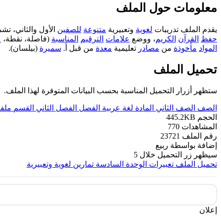
معلومات حول الملف
يقدم الملف تدريبات
لغوية
وتعبيرية
متنوعة
للصفين
الأول والثاني، تش
حفظ
القرآن
الكريم
، ووضع
علامات
الترقيم
المناسبة
(فاصلة، نقطة،
ع
المواد
مأخوذة
من
مصادر
تعليمية
معدة
من قبل أ.
سميرة
(بيلسان).
تحميل الملف
ستظهر أزرار التحميل المناسبة بحسب البيانات المتوفرة لهذا الملف.
الصف
الصف الثاني
المادة
لغة عربية
الفصل
الفصل الثاني
القسم
ملف
الحجم
445.2KB
المشاهدات
770
رقم الملف
23721
إضافة بواسطة
ربيع
سيظهر زر التحميل خلال
5
تحميل الملف
تعبيرات الوحدة السادسة تمارين لغوية وتعبيرية
إعلان