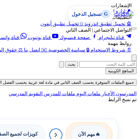
الإشعارات
🔔
إدارة الإشعارات
G
تسجيل الدخول
التطبيقات
🤖
تحميل تطبيق أندرويد

تحميل تطبيق آيفون
التواصل الاجتماعي | الصف الثاني
قناة تيليجرام
صفحة فيسبوك
قناة يوتيوب
قناة واتس
روابط مهمة
📄
شروط الاستخدام
🔒
سياسة الخصوصية
✉️
اتصل بنا
⚖️
حقوق الم
بحث
المناهج الكويتية
جميع الملفات المتوفرة بحسب الصف الثاني في مادة لغة عربية بحسب الفصل الثاني في
المدرسون
الأخبار
ملفات اليوم
ملفات للمدرس
التقويم المدرسي
تم نسخ الرابط
كويزات لجميع الص
🔥
مهم الآن