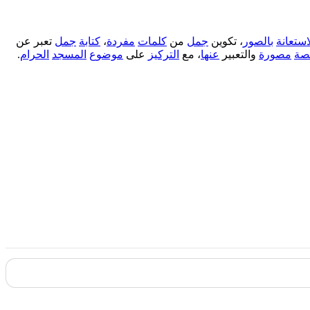
استعانة
بالصور
، تكوين
جمل
من
كلمات
مفردة
،
كتابة
جمل
تعبر عن
صة
مصورة
والتعبير
عنها
، مع
التركيز
على
موضوع
المسجد
الحرام
.