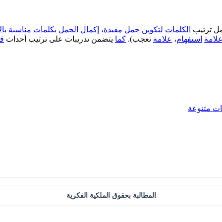
مل ترتيب
الكلمات
لتكوين
جمل
مفيدة
،
إكمال
الجمل
بكلمات
مناسبة
بال
لامة
استفهام
،
علامة
تعجب).
كما
يتضمن تدريبات على ترتيب أحداث
ق
ات متنوعة
المطالبة بحقوق الملكية الفكرية