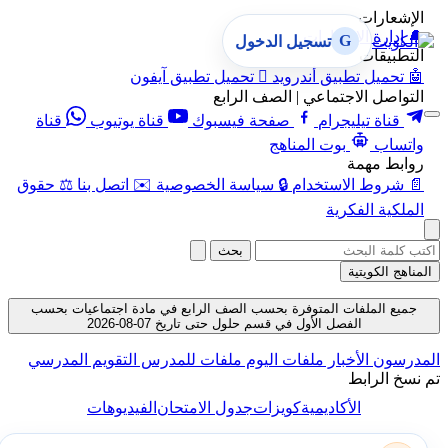
الإشعارات
🔔
إدارة الإشعارات
G
تسجيل الدخول
التطبيقات
🤖
تحميل تطبيق أندرويد

تحميل تطبيق آيفون
التواصل الاجتماعي | الصف الرابع
قناة تيليجرام
صفحة فيسبوك
قناة يوتيوب
قناة
واتساب
بوت المناهج
روابط مهمة
📄
شروط الاستخدام
🔒
سياسة الخصوصية
✉️
اتصل بنا
⚖️
حقوق
الملكية الفكرية
بحث
المناهج الكويتية
جميع الملفات المتوفرة بحسب الصف الرابع في مادة اجتماعيات بحسب
الفصل الأول في قسم حلول حتى تاريخ 07-08-2026
المدرسون
الأخبار
ملفات اليوم
ملفات للمدرس
التقويم المدرسي
تم نسخ الرابط
الأكاديمية
كويزات
جدول الامتحان
الفيديوهات