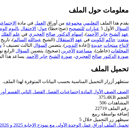
معلومات حول الملف
يقدم هذا الملف
التعليمي
مجموعة
من أوراق
العمل
في مادة
الاجتماع
السؤال
الأول 5
عبارات
للتصحيح
(صح/خطأ)
حول
:
الاحتفال
باليوم
الوط
عهد
الشيخ
جابر
الأحمد
)،
إسهام
الدكتور
صالح
العجيري
في
علم
الفلك
(
متعدد
:
حاكم
الكويت
في
عهد
الاستقلال
(الشيخ
عبدالله
السالم
)، تاريخ
لإنتاج
منتجات
جديدة
(إعادة
التدوير
). يتضمن
السؤال
الثالث تصنيف 5
س
المخلفات
(خاطئ)،
مساعدة
الآخرين
(صحيح). يتضمن
السؤال
الرابع ت
صورة
الدكتور
صالح
العجيري
،
صورة
الشيخ
جابر
الأحمد
. يساعد هذا ا
تحميل الملف
ستظهر أزرار التحميل المناسبة بحسب البيانات المتوفرة لهذا الملف.
الصف
الصف الأول
المادة
اجتماعيات
الفصل
الفصل الثاني
القسم
أور
الحجم
375.4KB
المشاهدات
506
رقم الملف
22719
إضافة بواسطة
ربيع
سيظهر زر التحميل خلال
5
تحميل الملف
أوراق عمل الوحدة الأولى مع نموذج الإجابة 2025 و 2026م