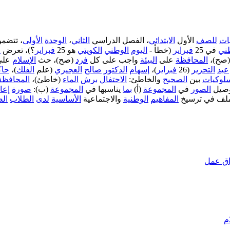
يات
للصف
الأول
الابتدائي
، الفصل الدراسي
الثاني
،
الوحدة
الأولى
، تتضمن
ني
في 25
فبراير
(خطأ -
اليوم
الوطني
الكويتي
هو 25
فبراير
؟)، تعرض
ا
صح)،
المحافظة
على
البيئة
واجب على كل
فرد
(صح)، حث
الإسلام
عل
عيد
التحرير
(26
فبراير
)،
إسهام
الدكتور
صالح
العجيري
(علم
الفلك
)،
حاك
لوكيات
بين
الصحيح
والخاطئ:
الاحتفال
برش
الماء
(خاطئ)،
المحافظة
وصيل
الصور
في
المجموعة
(أ)
بما
يناسبها في
المجموعة
(ب):
صورة
إعا
لملف في ترسيخ
المفاهيم
الوطنية
والاجتماعية
الأساسية
لدى
الطلاب
الص
اق عمل