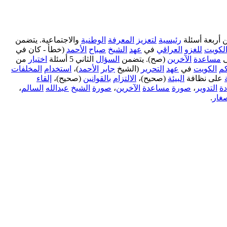
 أربعة أسئلة
رئيسية
لتعزيز
المعرفة
الوطنية
والاجتماعية. يتضمن
لكويت
للغزو
العراقي
في
عهد
الشيخ
صباح
الأحمد
(خطأ - كان في
ى
مساعدة
الآخرين
(صح). يتضمن
السؤال
الثاني 5 أسئلة
اختيار
من
م
الكويت
في
عهد
التحرير
(الشيخ
جابر
الأحمد
)،
استخدام
المخلفات
على نظافة
البيئة
(صحيح)،
الالتزام
بالقوانين
(صحيح)،
إلقاء
دة
التدوير
،
صورة
مساعدة
الآخرين
،
صورة
الشيخ
عبدالله
السالم
،
غار
.