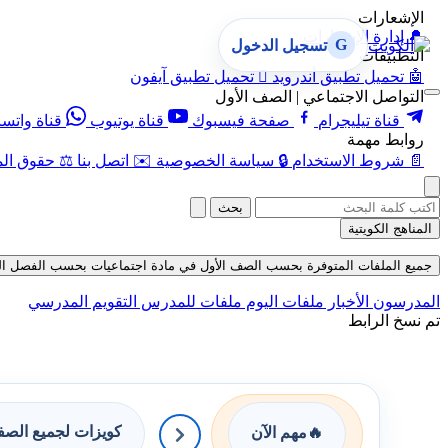
الإشعارات
🔔
إدارة الإشعارات
G
تسجيل الدخول
التطبيقات
🤖
تحميل تطبيق أندرويد

تحميل تطبيق آيفون
التواصل الاجتماعي | الصف الأول
قناة تيليجرام
صفحة فيسبوك
قناة يوتيوب
قناة واتس
روابط مهمة
📄
شروط الاستخدام
🔒
سياسة الخصوصية
✉️
اتصل بنا
⚖️
حقوق الم
بحث
المناهج الكويتية
جميع الملفات المتوفرة بحسب الصف الأول في مادة اجتماعيات بحسب الفصل الثاني في
المدرسون
الأخبار
ملفات اليوم
ملفات للمدرس
التقويم المدرسي
تم نسخ الرابط
كويزات لجميع الص
🔥
مهم الآن