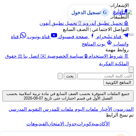
الإشعارات
🔔
إدارة الإشعارات
G
تسجيل الدخول
التطبيقات
🤖
تحميل تطبيق أندرويد

تحميل تطبيق آيفون
التواصل الاجتماعي | الصف السابع
قناة تيليجرام
صفحة فيسبوك
قناة يوتيوب
قناة
واتساب
بوت المناهج
روابط مهمة
📄
شروط الاستخدام
🔒
سياسة الخصوصية
✉️
اتصل بنا
⚖️
حقوق
الملكية الفكرية
بحث
المناهج الكويتية
جميع الملفات المتوفرة بحسب الصف السابع في مادة تربية اسلامية بحسب
الفصل الأول في قسم اختبارات حتى تاريخ 07-08-2026
المدرسون
الأخبار
ملفات اليوم
ملفات للمدرس
التقويم المدرسي
تم نسخ الرابط
الأكاديمية
كويزات
جدول الامتحان
الفيديوهات