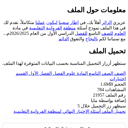
معلومات حول الملف
عزيزي
الزائر
أهلاً بك، في
إطار
سعينا
ليكون
عملنا
متكاملاً، نقدم لك
في هذا الملف نموذج أسئلة
منطقة
الفروانية
التعليمية
في مادة
العلوم
للصف
التاسع
للفصل
الدراسي الأول من العام 2026/2025م...
مع تمنياتنا لكم
بالنجاح
والتفوق
الدائم
تحميل الملف
ستظهر أزرار التحميل المناسبة بحسب البيانات المتوفرة لهذا الملف.
الصف
الصف التاسع
المادة
علوم
الفصل
الفصل الأول
القسم
اختبارات
الحجم
1.6MB
المشاهدات
784
رقم الملف
21957
إضافة بواسطة
مايا
سيظهر زر التحميل خلال
5
تحميل الملف
أسئلة الاختبار النهائي لمنطقة الفروانية التعليمية